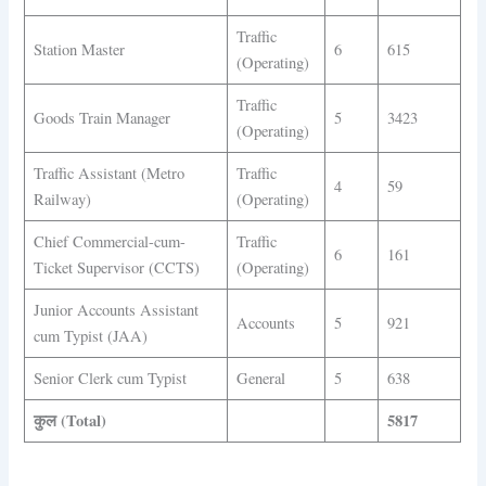
Traffic
Station Master
6
615
(Operating)
Traffic
Goods Train Manager
5
3423
(Operating)
Traffic Assistant (Metro
Traffic
4
59
Railway)
(Operating)
Chief Commercial-cum-
Traffic
6
161
Ticket Supervisor (CCTS)
(Operating)
Junior Accounts Assistant
Accounts
5
921
cum Typist (JAA)
Senior Clerk cum Typist
General
5
638
कुल (Total)
5817