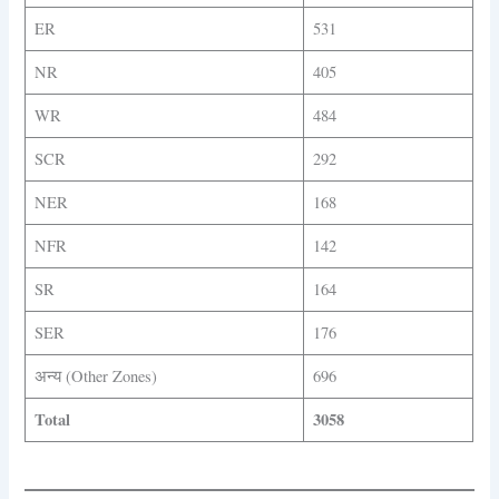
ER
531
NR
405
WR
484
SCR
292
NER
168
NFR
142
SR
164
SER
176
अन्य (Other Zones)
696
Total
3058